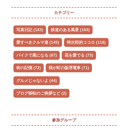
カテゴリー
写真日記 (183)
鉄道のある風景 (183)
愛すべきクルマ達 (145)
時次郎的ココロ (118)
バイクで風になる (87)
花を愛でる (73)
街の記憶 (72)
我が町の阪堺電車 (71)
グルメじゃないよ (44)
ブログ移転のご挨拶など (2)
参加グループ