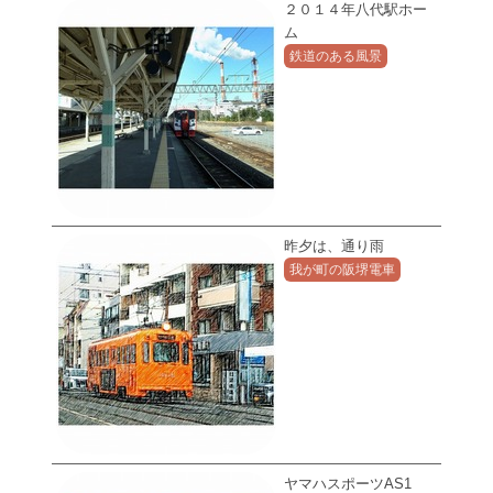
２０１４年八代駅ホー
ム
鉄道のある風景
昨夕は、通り雨
我が町の阪堺電車
ヤマハスポーツAS1