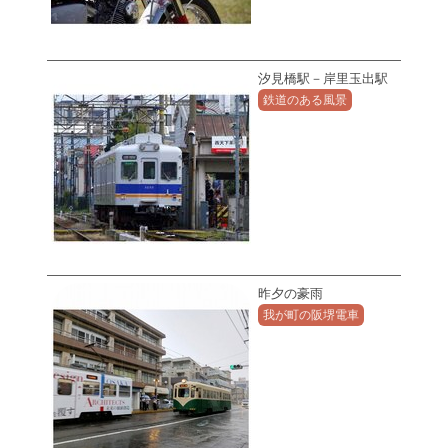
汐見橋駅－岸里玉出駅
鉄道のある風景
昨夕の豪雨
我が町の阪堺電車