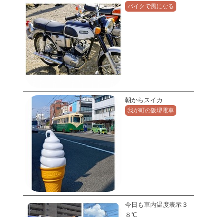
バイクで風になる
朝からスイカ
我が町の阪堺電車
今日も車内温度表示３
８℃